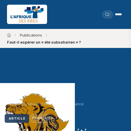
Publications
Accueil
Faut-il espérer un « été subsaharien » ?
Accueil
›
Publications
›
Politique & Gouvernance
FRANÇAIS
ARTICLE