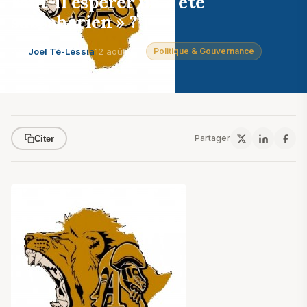
Faut-il espérer un « été
subsaharien » ?
Par
Joel Té-Léssia
12 août 2011
Politique & Gouvernance
Partager
Citer