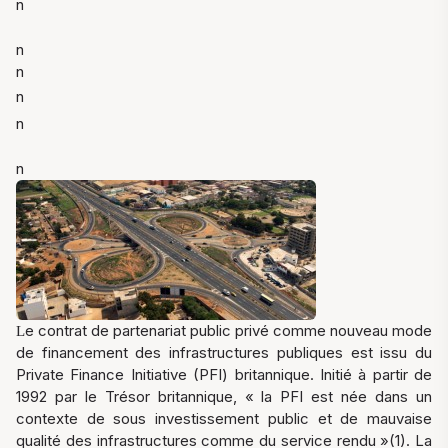
n
n
n
n
n
n
e contrat de partenariat public privé comme nouveau mode
L
de financement des infrastructures publiques est issu du
Private Finance Initiative (PFI) britannique. Initié à partir de
1992 par le Trésor britannique, « la PFI est née dans un
contexte de sous investissement public et de mauvaise
qualité des infrastructures comme du service rendu »(1). La