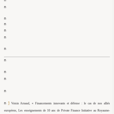
n
n
n
n
n
n
n
n
n
n
n
1
Voisin Arnaud, « Financements innovants et défense : le cas de nos alliés
européens, Les enseignements de 10 ans de Private Finance Initiative au Royaume-