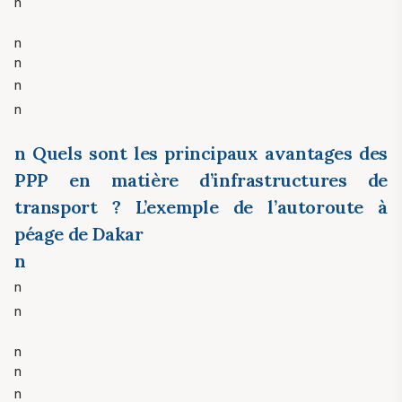
n
n
n
n
n
n Quels sont les principaux avantages des
PPP en matière d’infrastructures de
transport ? L’exemple de l’autoroute à
péage de Dakar
n
n
n
n
n
n