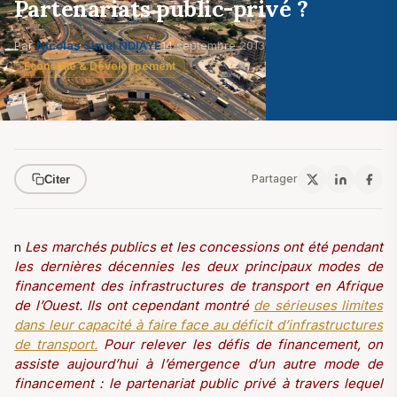
Partenariats public-privé ?
Par
Nicolas Simel NDIAYE
14 septembre 2013
Économie & Développement
Partager
Citer
n
Les marchés publics et les concessions ont été pendant
les dernières décennies les deux principaux modes de
financement des infrastructures de transport en Afrique
de l’Ouest. Ils ont cependant montré
de sérieuses limites
dans leur capacité à faire face au déficit d’infrastructures
de transport.
Pour relever les défis de financement, on
assiste aujourd’hui à l’émergence d’un autre mode de
financement : le partenariat public privé à travers lequel