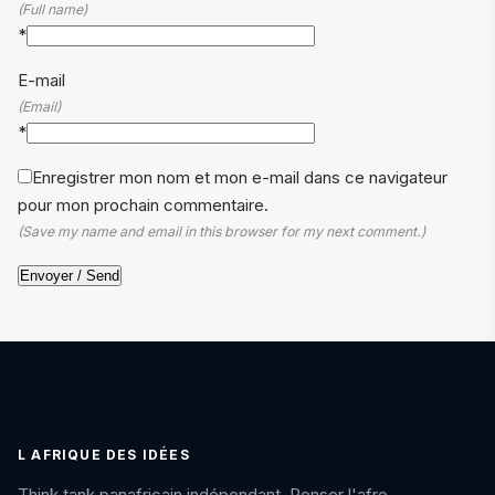
(Full name)
*
E-mail
(Email)
*
Enregistrer mon nom et mon e-mail dans ce navigateur
pour mon prochain commentaire.
(Save my name and email in this browser for my next comment.)
L AFRIQUE DES IDÉES
Think tank panafricain indépendant. Penser l'afro-