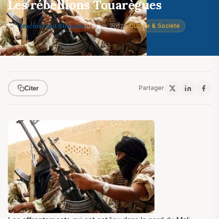
Les rébellions Touarègues
Par
Nacim Kaid Slimane
10 mars 2012
Culture & Société
Partager
Citer