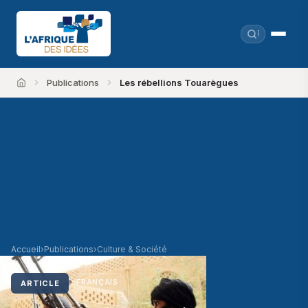
Publications
Les rébellions Touarègues
Accueil
Accueil
›
Publications
›
Culture & Société
FRANÇAIS
ARTICLE