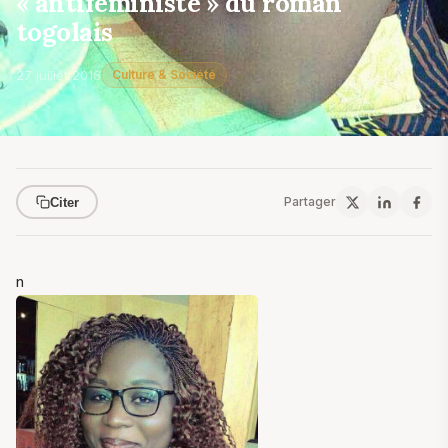
« antiféministe » du roman
togolais
27 juillet 2016
Culture & Société
Partager
Citer
n