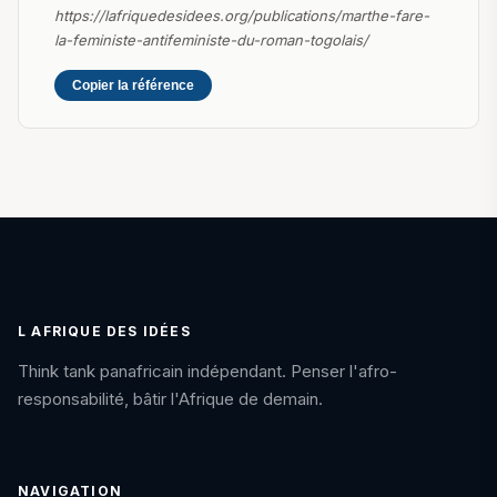
https://lafriquedesidees.org/publications/marthe-fare-
la-feministe-antifeministe-du-roman-togolais/
Copier la référence
L AFRIQUE DES IDÉES
Think tank panafricain indépendant. Penser l'afro-
responsabilité, bâtir l'Afrique de demain.
NAVIGATION