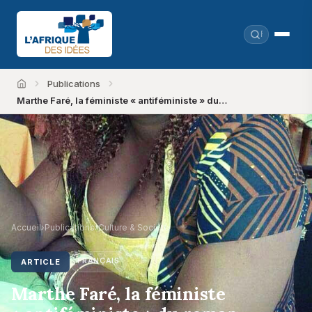
Publications
Accueil
Marthe Faré, la féministe « antiféministe » du…
Accueil
›
Publications
›
Culture & Société
FRANÇAIS
ARTICLE
Marthe Faré, la féministe