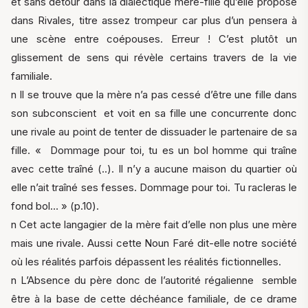
et sans détour dans la dialectique mère-fille qu’elle propose
dans Rivales, titre assez trompeur car plus d’un pensera à
une scène entre coépouses. Erreur ! C’est plutôt un
glissement de sens qui révèle certains travers de la vie
familiale.
n Il se trouve que la mère n’a pas cessé d’être une fille dans
son subconscient et voit en sa fille une concurrente donc
une rivale au point de tenter de dissuader le partenaire de sa
fille. « Dommage pour toi, tu es un bol homme qui traîne
avec cette traîné (..). Il n’y a aucune maison du quartier où
elle n’ait traîné ses fesses. Dommage pour toi. Tu racleras le
fond bol… » (p.10).
n Cet acte langagier de la mère fait d’elle non plus une mère
mais une rivale. Aussi cette Noun Faré dit-elle notre société
où les réalités parfois dépassent les réalités fictionnelles.
n L’Absence du père donc de l’autorité régalienne semble
être à la base de cette déchéance familiale, de ce drame