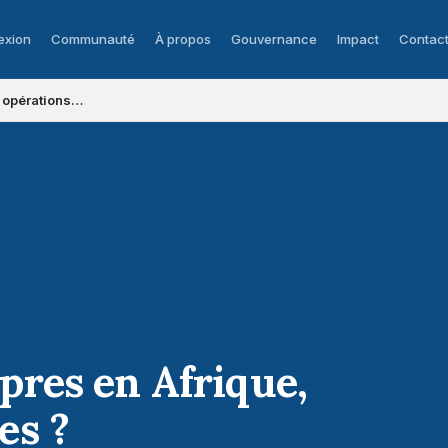
exion
Communauté
À propos
Gouvernance
Impact
Contac
, opérations…
pres en Afrique,
es ?