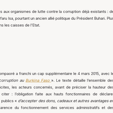
s aux organismes de lutte contre la corruption déjà existants : d
u Isa, pourtant un ancien allié politique du Président Buhari. Plu
s les caisses de l’Etat.
ompaoré a franchi un cap supplémentaire le 4 mars 2015, avec l
 corruption au
Burkina Faso
». Le texte détaille l’ensemble de
licites, les acteurs concernés, avant de préciser la hauteur de
ter : l’obligation faite aux hauts fonctionnaires de déclare
s publics «
d’accepter des dons, cadeaux et autres avantages e
sparence du fonctionnement des services administratifs et de