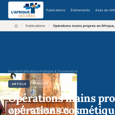
Publications
Événements
Axes de réfl
Publications
Opérations mains propres en Afrique
Accueil
Accueil
›
Publications
›
Politique & Gouvernance
FRANÇAIS
ARTICLE
Opérations mains pro
opérations cosmétiqu