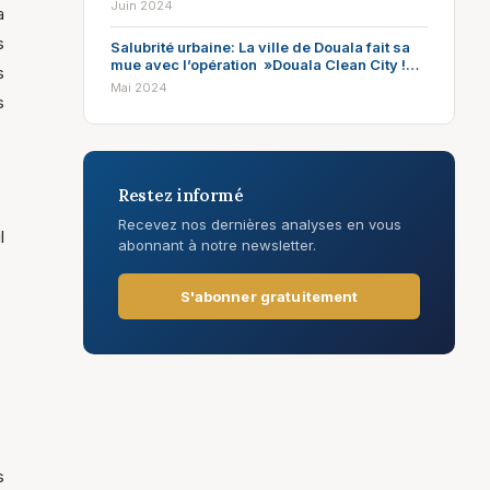
actrice majeure de la régulation du champ
Juin 2024
a
politique
s
Salubrité urbaine: La ville de Douala fait sa
mue avec l’opération »Douala Clean City !
s
It’s Possible »
Mai 2024
s
Restez informé
Recevez nos dernières analyses en vous
l
abonnant à notre newsletter.
S'abonner gratuitement
s