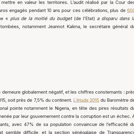
mettre en valeur les territoires. L’audit réalisé par la Cour de
’euros engagés pendant 10 ans pour ces célébrations, plus de
60
que «
plus de la moitié du budget
(de l’Etat)
a disparu dans l
 tombées, notamment Jeannot Kalima, le secrétaire général d
ns demeure globalement négatif, et les chiffres consternants : prè
015, soit près de 7,5% du continent.
L’étude 2015
du Baromètre d
ional pointe notamment le Nigeria, en tête des pires résultats d
 menée par leur gouvernement contre la corruption est un échec. 
geants, avec 47% de sa population convaincue de l’efficacité d
 semble difficile, et la section sénégalaise de Transparenc