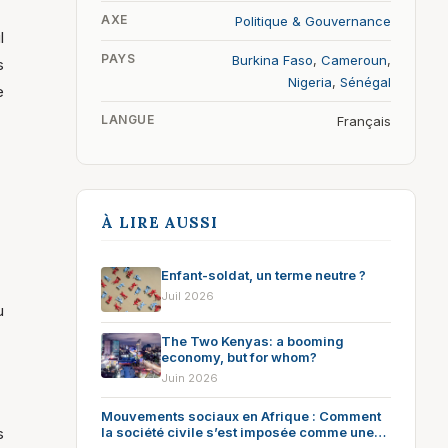
AXE
Politique & Gouvernance
l
PAYS
Burkina Faso
,
Cameroun
,
s
Nigeria
,
Sénégal
e
LANGUE
Français
À LIRE AUSSI
Enfant-soldat, un terme neutre ?
Juil 2026
u
The Two Kenyas: a booming
economy, but for whom?
Juin 2026
Mouvements sociaux en Afrique : Comment
s
la société civile s’est imposée comme une