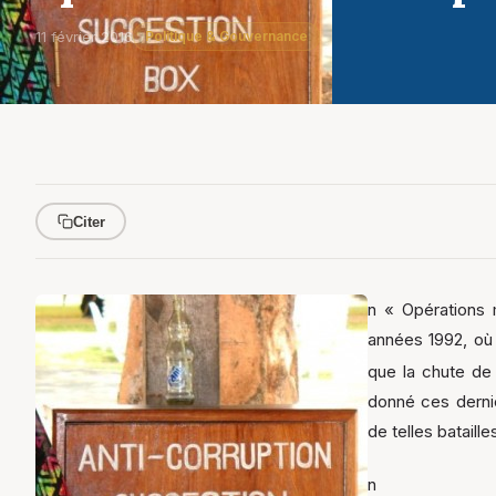
11 février 2016
Politique & Gouvernance
Citer
n
« Opérations m
années 1992, où 
que la chute de 
donné ces derniè
de telles bataill
n