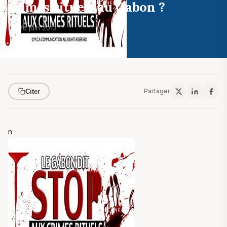
crimes rituels au Gabon ?
Par
26 juin 2013
Partager
Citer
n