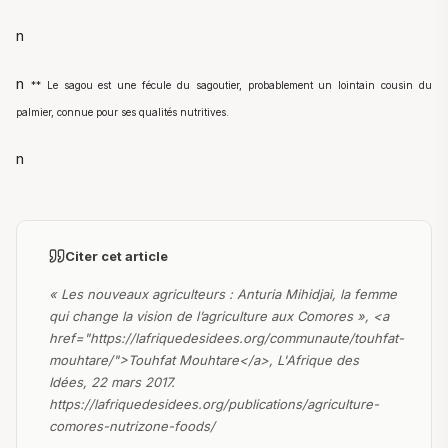
n
n
** Le sagou est une fécule du sagoutier, probablement un lointain cousin du
palmier, connue pour ses qualités nutritives.
n
Citer cet article
« Les nouveaux agriculteurs : Anturia Mihidjai, la femme
qui change la vision de l’agriculture aux Comores », <a
href="https://lafriquedesidees.org/communaute/touhfat-
mouhtare/">Touhfat Mouhtare</a>, L'Afrique des
Idées, 22 mars 2017.
https://lafriquedesidees.org/publications/agriculture-
comores-nutrizone-foods/