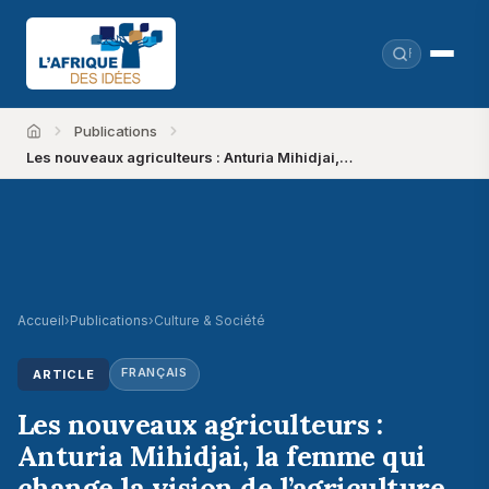
Publications
Accueil
Les nouveaux agriculteurs : Anturia Mihidjai,…
Accueil
›
Publications
›
Culture & Société
FRANÇAIS
ARTICLE
Les nouveaux agriculteurs :
Anturia Mihidjai, la femme qui
change la vision de l’agriculture