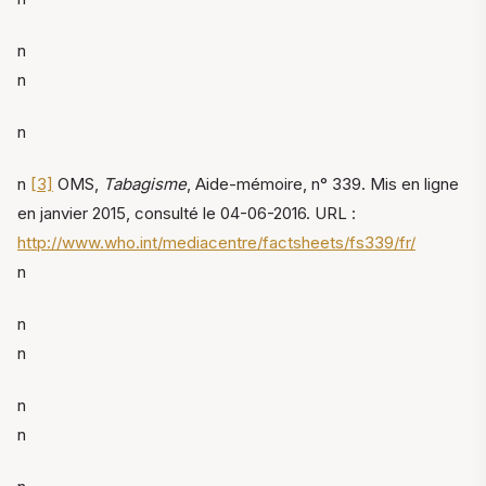
n
n
n
n
[3]
OMS,
Tabagisme
, Aide-mémoire, n° 339. Mis en ligne
en janvier 2015, consulté le 04-06-2016. URL :
http://www.who.int/mediacentre/factsheets/fs339/fr/
n
n
n
n
n