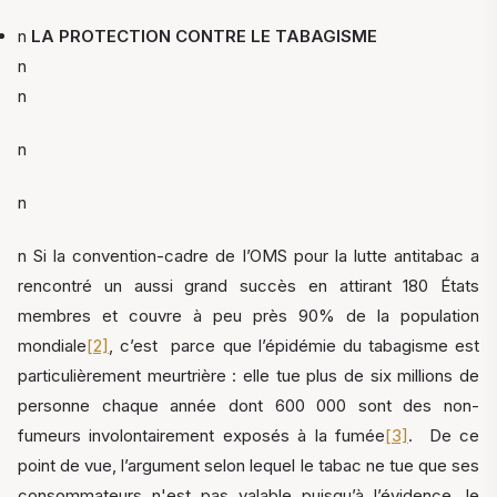
n
LA PROTECTION CONTRE LE TABAGISME
n
n
n
n
n Si la convention-cadre de l’OMS pour la lutte antitabac a
rencontré un aussi grand succès en attirant 180 États
membres et couvre à peu près 90% de la population
mondiale
[2]
, c’est parce que l’épidémie du tabagisme est
particulièrement meurtrière : elle tue plus de six millions de
personne chaque année dont 600 000 sont des non-
fumeurs involontairement exposés à la fumée
[3]
. De ce
point de vue, l’argument selon lequel le tabac ne tue que ses
consommateurs n'est pas valable puisqu’à l’évidence, le