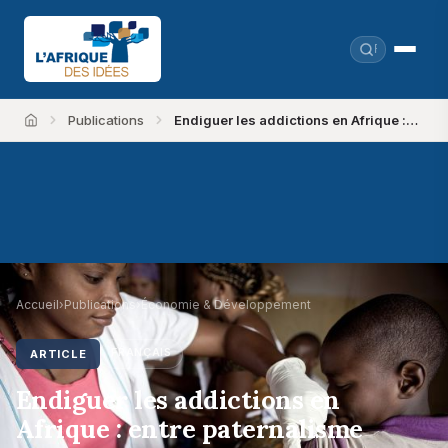
Publications
Endiguer les addictions en Afrique :…
Accueil
Accueil
›
Publications
›
Économie & Développement
FRANÇAIS
ARTICLE
Endiguer les addictions en
Afrique : entre paternalisme