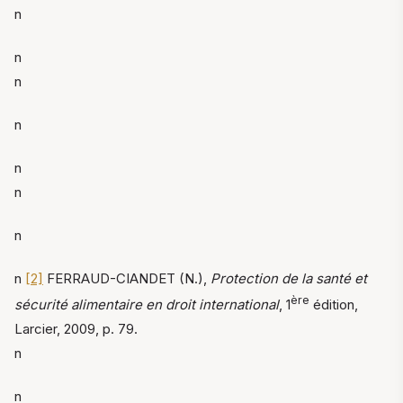
n
n
n
n
n
n
n
n
[2]
FERRAUD-CIANDET (N.),
Protection de la santé et
ère
sécurité alimentaire en droit international
, 1
édition,
Larcier, 2009, p. 79.
n
n