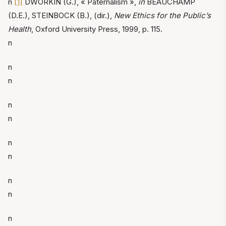
n
[1]
DWORKIN (G.), « Paternalism »,
in
BEAUCHAMP
(D.E.), STEINBOCK (B.), (dir.),
New Ethics for the Public’s
Health
, Oxford University Press, 1999, p. 115.
n
n
n
n
n
n
n
n
n
n